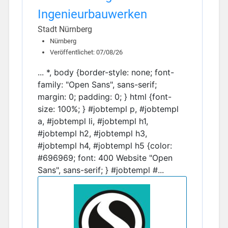
Ingenieurbauwerken
Stadt Nürnberg
Nürnberg
Veröffentlichet: 07/08/26
... *, body {border-style: none; font-
family: "Open Sans", sans-serif;
margin: 0; padding: 0; } html {font-
size: 100%; } #jobtempl p, #jobtempl
a, #jobtempl li, #jobtempl h1,
#jobtempl h2, #jobtempl h3,
#jobtempl h4, #jobtempl h5 {color:
#696969; font: 400 Website "Open
Sans", sans-serif; } #jobtempl #...