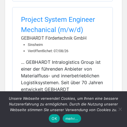
Project System Engineer
Mechanical (m/w/d)
GEBHARDT Fördertechnik GmbH
Sinsheim
Veröffentlichet: 07/08/26
... GEBHARDT Intralogistics Group ist
einer der führenden Anbieter von
Materialfluss- und innerbetrieblichen
Logistiksystemen. Seit über 70 Jahren
entwickelt GEBHARDT
maßgeschneiderte Komplettlösungen
Unsere Webseite verwendet Cookies, um Ihnen eine bessere
– von der Idee bis zur vollständigen
Nutzererfahrung zu ermöglichen. Durch die Nutzung unserer
Realisierung – im Bereich Transport,
Webseite stimmen Sie unserer Verwendung von Cookies zu.
Materialfluss, Sort...
OK
mehr...