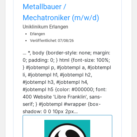
Metallbauer /
Mechatroniker (m/w/d)
Uniklinikum Erlangen
Erlangen
Veröffentlichet: 07/08/26
... *, body {border-style: none; margin:
0; padding: 0; } html {font-size: 100%;
} #jobtempl p, #jobtempl a, #jobtempl
li, #jobtempl h1, #jobtempl h2,
#jobtempl h3, #jobtempl h4,
#jobtempl h5 {color: #000000; font:
400 Website 'Libre Franklin', sans-
serif; } #jobtempl #wrapper {box-
shadow: 0 0 10px 2px...