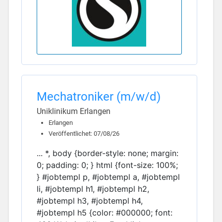
Mechatroniker (m/w/d)
Uniklinikum Erlangen
Erlangen
Veröffentlichet: 07/08/26
... *, body {border-style: none; margin:
0; padding: 0; } html {font-size: 100%;
} #jobtempl p, #jobtempl a, #jobtempl
li, #jobtempl h1, #jobtempl h2,
#jobtempl h3, #jobtempl h4,
#jobtempl h5 {color: #000000; font: