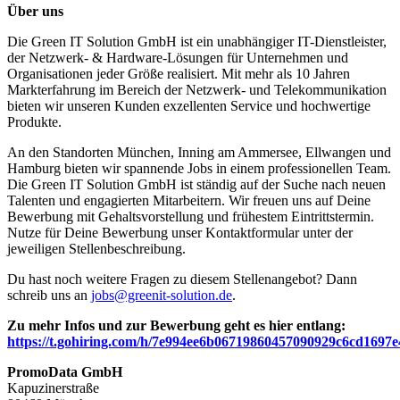
Über uns
Die Green IT Solution GmbH ist ein unabhängiger IT-Dienstleister,
der Netzwerk- & Hardware-Lösungen für Unternehmen und
Organisationen jeder Größe realisiert. Mit mehr als 10 Jahren
Markterfahrung im Bereich der Netzwerk- und Telekommunikation
bieten wir unseren Kunden exzellenten Service und hochwertige
Produkte.
An den Standorten München, Inning am Ammersee, Ellwangen und
Hamburg bieten wir spannende Jobs in einem professionellen Team.
Die Green IT Solution GmbH ist ständig auf der Suche nach neuen
Talenten und engagierten Mitarbeitern. Wir freuen uns auf Deine
Bewerbung mit Gehaltsvorstellung und frühestem Eintrittstermin.
Nutze für Deine Bewerbung unser Kontaktformular unter der
jeweiligen Stellenbeschreibung.
Du hast noch weitere Fragen zu diesem Stellenangebot? Dann
schreib uns an
jobs@greenit-solution.de
.
Zu mehr Infos und zur Bewerbung geht es hier entlang:
https://t.gohiring.com/h/7e994ee6b06719860457090929c6cd1697
PromoData GmbH
Kapuzinerstraße