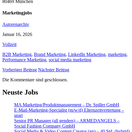
80469 München
Marketingjobs
Autorenarchiv
Januar 16, 2026
Vollzeit
B2B Marketing
,
Brand Marketing
,
LinkedIn Marketing
,
marketing
,
Performance Marketing
,
social media marketing
Vorheriger Beitrag
Nächster Beitrag
Die Kommentare sind geschlossen.
Neuste Jobs
MA Marketing/Produktmanagement – Dr. Spiller GmbH
E-Mail-Marketing-Specialist (m/w/d) Elternzeitvertretung –
urari
Senior PR Manager (all genders) – ARMEDANGELS –
Social Fashion Company GmbH
Social Media & Video Content Creator (gn) – 40 Std, (hybrid)