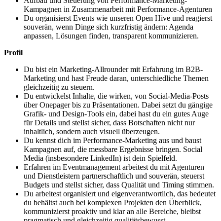
Aufbau und Steuerung von Performance-Marketing-
Kampagnen in Zusammenarbeit mit Performance-Agenturen
Du organisierst Events wie unseren Open Hive und reagierst
souverän, wenn Dinge sich kurzfristig ändern: Agenda
anpassen, Lösungen finden, transparent kommunizieren.
Profil
Du bist ein Marketing-Allrounder mit Erfahrung im B2B-
Marketing und hast Freude daran, unterschiedliche Themen
gleichzeitig zu steuern.
Du entwickelst Inhalte, die wirken, von Social-Media-Posts
über Onepager bis zu Präsentationen. Dabei setzt du gängige
Grafik- und Design-Tools ein, dabei hast du ein gutes Auge
für Details und stellst sicher, dass Botschaften nicht nur
inhaltlich, sondern auch visuell überzeugen.
Du kennst dich im Performance-Marketing aus und baust
Kampagnen auf, die messbare Ergebnisse bringen. Social
Media (insbesondere LinkedIn) ist dein Spielfeld.
Erfahren im Eventmanagement arbeitest du mit Agenturen
und Dienstleistern partnerschaftlich und souverän, steuerst
Budgets und stellst sicher, dass Qualität und Timing stimmen.
Du arbeitest organisiert und eigenverantwortlich, das bedeutet
du behältst auch bei komplexen Projekten den Überblick,
kommunizierst proaktiv und klar an alle Bereiche, bleibst
pragmatisch und gleichzeitig qualitätsbewusst.