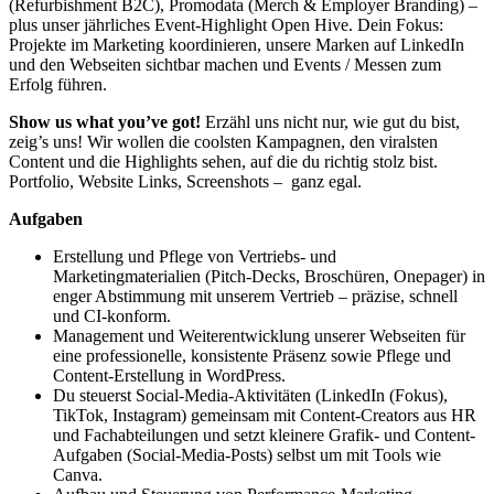
(Refurbishment B2C), Promodata (Merch & Employer Branding) –
plus unser jährliches Event-Highlight Open Hive. Dein Fokus:
Projekte im Marketing koordinieren, unsere Marken auf LinkedIn
und den Webseiten sichtbar machen und Events / Messen zum
Erfolg führen.
Show us what you’ve got!
Erzähl uns nicht nur, wie gut du bist,
zeig’s uns! Wir wollen die coolsten Kampagnen, den viralsten
Content und die Highlights sehen, auf die du richtig stolz bist.
Portfolio, Website Links, Screenshots – ganz egal.
Aufgaben
Erstellung und Pflege von Vertriebs- und
Marketingmaterialien (Pitch-Decks, Broschüren, Onepager) in
enger Abstimmung mit unserem Vertrieb – präzise, schnell
und CI-konform.
Management und Weiterentwicklung unserer Webseiten für
eine professionelle, konsistente Präsenz sowie Pflege und
Content-Erstellung in WordPress.
Du steuerst Social-Media-Aktivitäten (LinkedIn (Fokus),
TikTok, Instagram) gemeinsam mit Content-Creators aus HR
und Fachabteilungen und setzt kleinere Grafik- und Content-
Aufgaben (Social-Media-Posts) selbst um mit Tools wie
Canva.