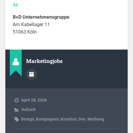
46
B+D Unternehmensgruppe
Am Kabellager 11
51063 Köln
Marketingjobs
April 28, 2026
Vollzeit
Design
,
Kampagnen
,
Kreation
,
live
,
Werbung