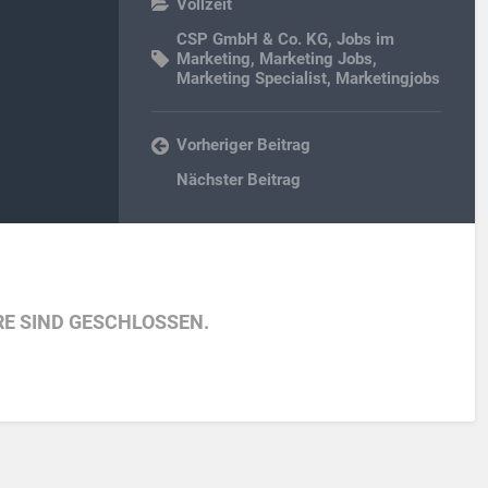
Vollzeit
CSP GmbH & Co. KG
,
Jobs im
Marketing
,
Marketing Jobs
,
Marketing Specialist
,
Marketingjobs
Vorheriger Beitrag
Nächster Beitrag
E SIND GESCHLOSSEN.