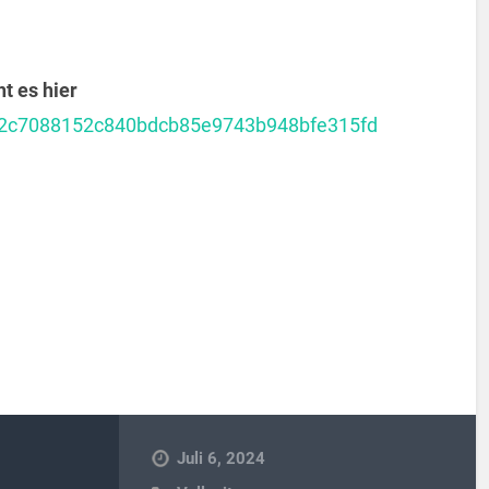
t es hier
8a32c7088152c840bdcb85e9743b948bfe315fd
Juli 6, 2024