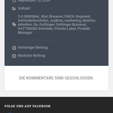
September 13, 2024
Vollzeit
5.0 ORIGINAL
,
Bier
,
Brauerei
,
FMCG-Segment
,
Getränkehersteller
,
JoyBräu
,
marketing
,
Mobiles
Arbeiten
,
Oe
,
Oettinger
,
Oettinger Brauerei
,
OeTTINGER Getränke
,
Private Label
,
Produkt
Manager
Vorheriger Beitrag
Nächster Beitrag
DIE KOMMENTARE SIND GESCHLOSSEN.
FOLGE UNS AUF FACEBOOK