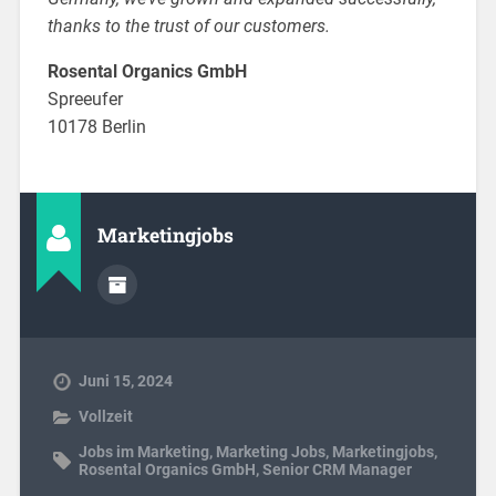
thanks to the trust of our customers.
Rosental Organics GmbH
Spreeufer
10178 Berlin
Marketingjobs
Juni 15, 2024
Vollzeit
Jobs im Marketing
,
Marketing Jobs
,
Marketingjobs
,
Rosental Organics GmbH
,
Senior CRM Manager