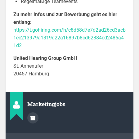
Regelmäßige Teamevents
Zu mehr Infos und zur Bewerbung geht es hier
entlang:
https://t.gohiring.com/h/c8d58d7e7d2ad26cd3acb
1ec213979a1319d22a16897b8cd62884cd2486a4
1d2
United Hearing Group GmbH
St. Annenufer
20457 Hamburg
Marketingjobs