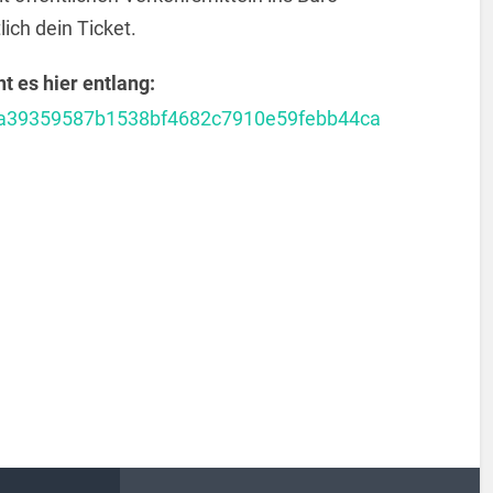
ch dein Ticket.
 es hier entlang:
11da39359587b1538bf4682c7910e59febb44ca