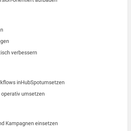
en
egen
tisch verbessern
rkflows inHubSpotumsetzen
operativ umsetzen
 und Kampagnen einsetzen