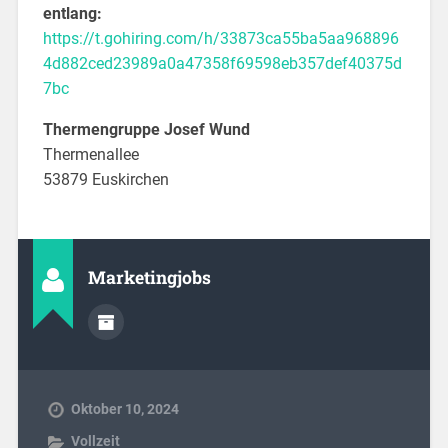
entlang:
https://t.gohiring.com/h/33873ca55ba5aa968896
4d882ced23989a0a47358f69598eb357def40375d
7bc
Thermengruppe Josef Wund
Thermenallee
53879 Euskirchen
Marketingjobs
Oktober 10, 2024
Vollzeit