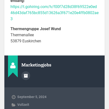
entlang:
https://t.gohiring.com/h/f00f7d28d38f69522e0ed
46d43daf765bc855d13626a3f671e20e4ffb0802ae
3
Thermengruppe Josef Wund
Thermenallee
53879 Euskirchen
Marketingjobs
September 5, 2024
Vollzeit