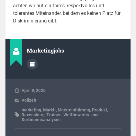
achten wir auf ein faires, respektvolles und
tolerantes Miteinander, bei dem es keinen Platz für
Diskriminierung gibt.
Marketingjobs
April 9, 2025
Vollzeit
marketing
,
Markt-
,
Markteinführung
,
Produkt
,
Ravensburg
,
Trainee
,
Wettbewerbs- und
Sortimentsanalysen