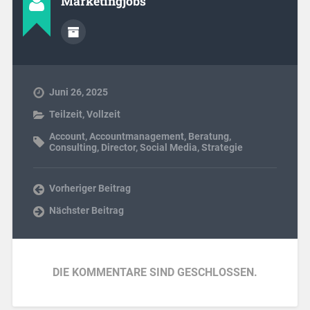
Marketingjobs
Juni 26, 2025
Teilzeit
,
Vollzeit
Account
,
Accountmanagement
,
Beratung
,
Consulting
,
Director
,
Social Media
,
Strategie
Vorheriger Beitrag
Nächster Beitrag
DIE KOMMENTARE SIND GESCHLOSSEN.