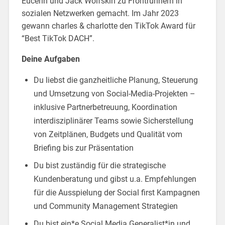
Eucerin und Jack Wolfskin zu Frontrunnern in
sozialen Netzwerken gemacht. Im Jahr 2023
gewann charles & charlotte den TikTok Award für
“Best TikTok DACH”.
Deine Aufgaben
Du liebst die ganzheitliche Planung, Steuerung
und Umsetzung von Social-Media-Projekten –
inklusive Partnerbetreuung, Koordination
interdisziplinärer Teams sowie Sicherstellung
von Zeitplänen, Budgets und Qualität vom
Briefing bis zur Präsentation
Du bist zuständig für die strategische
Kundenberatung und gibst u.a. Empfehlungen
für die Ausspielung der Social first Kampagnen
und Community Management Strategien
Du bist ein*e Social Media Generalist*in und