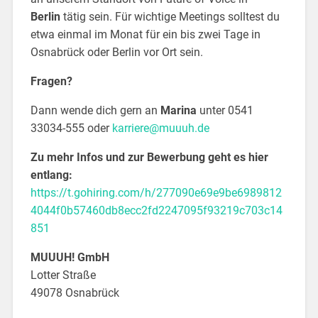
Berlin
tätig sein. Für wichtige Meetings solltest du
etwa einmal im Monat für ein bis zwei Tage in
Osnabrück oder Berlin vor Ort sein.
Fragen?
Dann wende dich gern an
Marina
unter 0541
33034-555 oder
karriere@muuuh.de
Zu mehr Infos und zur Bewerbung geht es hier
entlang:
https://t.gohiring.com/h/277090e69e9be6989812
4044f0b57460db8ecc2fd2247095f93219c703c14
851
MUUUH! GmbH
Lotter Straße
49078 Osnabrück